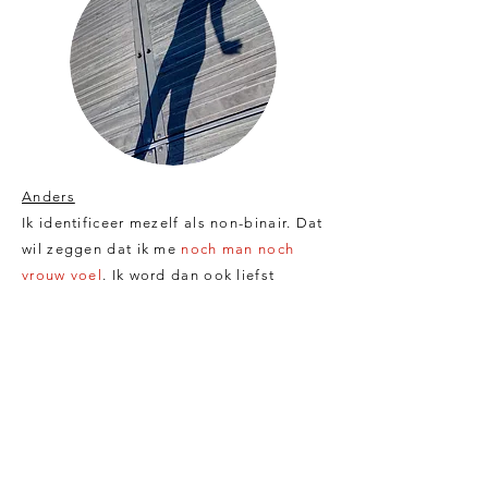
Anders
Ik identificeer mezelf als non-binair. Dat
wil zeggen dat ik me
noch man noch
vrouw voel
. Ik word dan ook liefst
aangesproken met ‘die’ en ‘hen’ en niet
met ‘zij’ of ‘haar’ of ‘hem’. Moeilijk
vinden veel mensen dat. Maar geloof
me, het went.